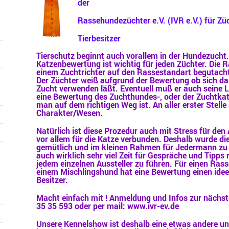
der
Rassehundezüchter e.V. (IVR e.V.) für Zü
Tierbesitzer
Tierschutz beginnt auch vorallem in der Hundezucht
Katzenbewertung ist wichtig für jeden Züchter. Die 
einem Zuchtrichter auf den Rassestandart begutacht
Der Züchter weiß aufgrund der Bewertung ob sich das
Zucht verwenden läßt. Eventuell muß er auch seine L
eine Bewertung des Zuchthundes-, oder der Zuchtkat
man auf dem richtigen Weg ist. An aller erster Stell
Charakter/Wesen.
Natürlich ist diese Prozedur auch mit Stress für den
vor allem für die Katze verbunden. Deshalb wurde di
gemütlich und im kleinen Rahmen für Jedermann zu 
auch wirklich sehr viel Zeit für Gespräche und Tipps
jedem einzelnen Aussteller zu führen. Für einen Ras
einem Mischlingshund hat eine Bewertung einen ideel
Besitzer.
Macht einfach mit ! Anmeldung und Infos zur nächst
35 35 593 oder per mail: www.ivr-ev.de
Unsere Kennelshow ist deshalb eine etwas andere u