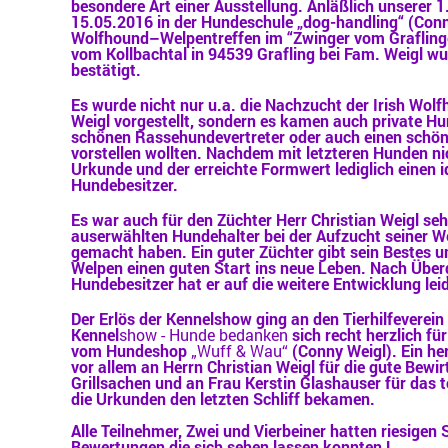
besondere Art einer Ausstellung. Anläßlich unserer
15.05.2016 in der Hundeschule „dog-handling“ (Conny
Wolfhound–Welpentreffen im “Zwinger vom Graflinge
vom Kollbachtal in 94539 Grafling bei Fam. Weigl w
bestätigt.
Es wurde nicht nur u.a. die Nachzucht der Irish Wol
Weigl vorgestellt, sondern es kamen auch private Hu
schönen Rassehundevertreter oder auch einen schö
vorstellen wollten. Nachdem mit letzteren Hunden ni
Urkunde und der erreichte Formwert lediglich einen i
Hundebesitzer.
Es war auch für den Züchter Herr Christian Weigl se
auserwählten Hundehalter bei der Aufzucht seiner Wel
gemacht haben. Ein guter Züchter gibt sein Bestes 
Welpen einen guten Start ins neue Leben. Nach Übe
Hundebesitzer hat er auf die weitere Entwicklung lei
Der Erlös der Kennelshow ging an den Tierhilfeverein 
Kennel
show - Hunde bedanken
sich recht herzlich für
vom Hundeshop
„Wuff & Wau“
(Conny Weigl). Ein he
vor allem an Herrn Christian Weigl für die gute Bewi
Grillsachen und an Frau Kerstin Glashauser für das 
die Urkunden den letzten Schliff bekamen.
Alle Teilnehmer, Zwei und Vierbeiner hatten riesigen 
Bewertungen die sich sehen lassen konnten !