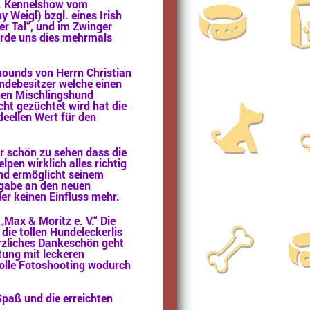
 1. Kennelshow vom
 Weigl) bzgl. eines Irish
r Tal“, und im Zwinger
urde uns dies mehrmals
fhounds von Herrn Christian
ndebesitzer welche einen
nen Mischlingshund
cht gezüchtet wird hat die
deellen Wert für den
hr schön zu sehen dass die
pen wirklich alles richtig
und ermöglicht seinem
rgabe an den neuen
der keinen Einfluss mehr.
„Max & Moritz e. V.“ Die
 die tollen Hundeleckerlis
rzliches Dankeschön geht
rtung mit leckeren
tolle Fotoshooting wodurch
Spaß und die erreichten