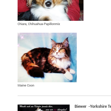
Chiara, Chihuahua-Papillonmix
Maine Coon
Biewer -Yorkshire Te