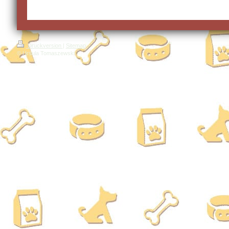
Druckversion
|
Sitemap
© Ursula Tomaszewski