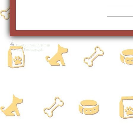
Druckversion
|
Sitemap
© Ursula Tomaszewski