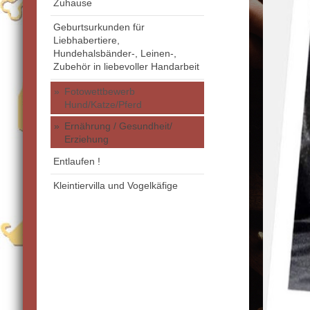
Zuhause
Geburtsurkunden für
Liebhabertiere,
Hundehalsbänder-, Leinen-,
Zubehör in liebevoller Handarbeit
Fotowettbewerb
Hund/Katze/Pferd
Ernährung / Gesundheit/
Erziehung
Entlaufen !
Kleintiervilla und Vogelkäfige